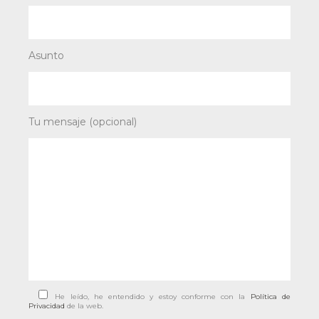
Asunto
Tu mensaje (opcional)
He leído, he entendido y estoy conforme con la
Política de
Privacidad
de la web.