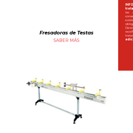
INF
trat
las 
conse
exis
oblig
Dere
Fresadoras de Testas
recti
trata
adic
SABER MÁS