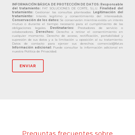
INFORMACIÓN BÁSICA DE PROTECCIÓN DE DATOS:
Responsable
del tratamiento:
FAT SOLUCIONES DE CORTE, S.L.U.
Finalidad del
tratamiento:
Gestionar las consultas planteadas
Legitimación del
tratamiento:
Interés legítimo y consentimiento del interesado/a.
Conservación de los datos:
Se conservarán mientras exista un interés
mutuo o durante el tiempo necesario para el cumplimiento de las
obligaciones legales.
Destinatarios:
Prestadores de servicio o
colaboradores.
Derechos:
Derecho a retirar el consentimiento en
cualquier momento. Derecho de acceso, rectificación, portabilidad y
supresión de sus datos y a la limitación u oposición al su tratamiento.
Datos de contacto para ejercer sus derechos: comercial@fat.es
Información adicional:
Puede consultar la información adicional en
nuestra Política de Privacidad.
Preguntas frecuentes sobre