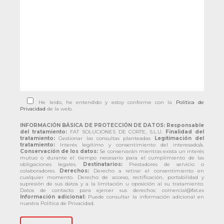
He leído, he entendido y estoy conforme con la
Política de
Privacidad
de la web.
INFORMACIÓN BÁSICA DE PROTECCIÓN DE DATOS:
Responsable
del tratamiento:
FAT SOLUCIONES DE CORTE, S.L.U.
Finalidad del
tratamiento:
Gestionar las consultas planteadas
Legitimación del
tratamiento:
Interés legítimo y consentimiento del interesado/a.
Conservación de los datos:
Se conservarán mientras exista un interés
mutuo o durante el tiempo necesario para el cumplimiento de las
obligaciones legales.
Destinatarios:
Prestadores de servicio o
colaboradores.
Derechos:
Derecho a retirar el consentimiento en
cualquier momento. Derecho de acceso, rectificación, portabilidad y
supresión de sus datos y a la limitación u oposición al su tratamiento.
Datos de contacto para ejercer sus derechos: comercial@fat.es
Información adicional:
Puede consultar la información adicional en
nuestra Política de Privacidad.