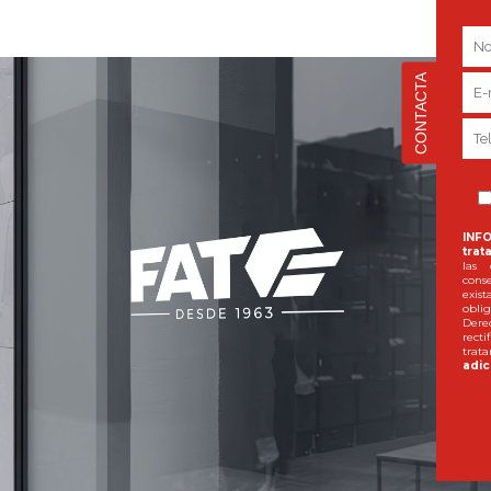
CONTACTA
INF
trat
las 
conse
exis
oblig
Dere
recti
trata
adic