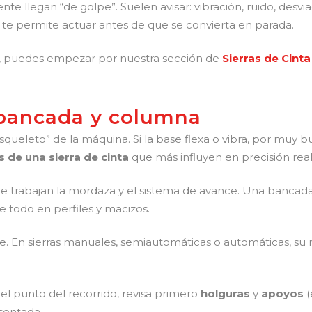
ente llegan “de golpe”. Suelen avisar: vibración, ruido, desv
te permite actuar antes de que se convierta en parada.
as, puedes empezar por nuestra sección de
Sierras de Cinta
, bancada y columna
queleto” de la máquina. Si la base flexa o vibra, por muy bu
s de una sierra de cinta
que más influyen en precisión real
 trabajan la mordaza y el sistema de avance. Una bancada li
e todo en perfiles y macizos.
te. En sierras manuales, semiautomáticas o automáticas, su r
n el punto del recorrido, revisa primero
holguras
y
apoyos
(
sentada.