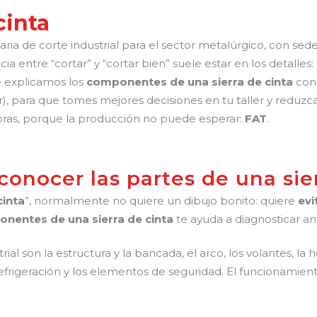
cinta
a de corte industrial para el sector metalúrgico, con sede
cia entre “cortar” y “cortar bien” suele estar en los detalle
te explicamos los
componentes de una sierra de cinta
con 
), para que tomes mejores decisiones en tu taller y reduzcas
oras, porque la producción no puede esperar:
FAT
.
onocer las partes de una sier
cinta
”, normalmente no quiere un dibujo bonito: quiere
evi
nentes de una sierra de cinta
te ayuda a diagnosticar an
rial son la estructura y la bancada, el arco, los volantes, la 
a refrigeración y los elementos de seguridad. El funcionam