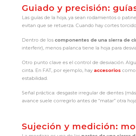
Guiado y precisión: guía
Las guías de la hoja, ya sean rodamientos o patin
evitan que se retuerza. Cuando hay cortes torcido
Dentro de los
componentes de una sierra de ci
interferir), menos palanca tiene la hoja para desvi
Otro punto clave es el control de desviación. Al
cinta. En FAT, por ejemplo, hay
accesorios
como 
estabilidad.
Señal práctica: desgaste irregular de dientes (má
avance suele corregirlo antes de “matar” otra hoja
Sujeción y medición: mo
La mordaza es una de las
partes de una sierra d