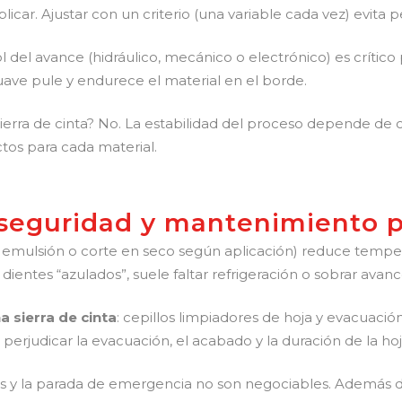
car. Ajustar con un criterio (una variable cada vez) evita p
ol del avance (hidráulico, mecánico o electrónico) es críti
ve pule y endurece el material en el borde.
sierra de cinta? No. La estabilidad del proceso depende de
ctos para cada material.
, seguridad y mantenimiento 
as, emulsión o corte en seco según aplicación) reduce temper
ientes “azulados”, suele faltar refrigeración o sobrar avanc
a sierra de cinta
: cepillos limpiadores de hoja y evacuación 
erjudicar la evacuación, el acabado y la duración de la hoj
es y la parada de emergencia no son negociables. Además d