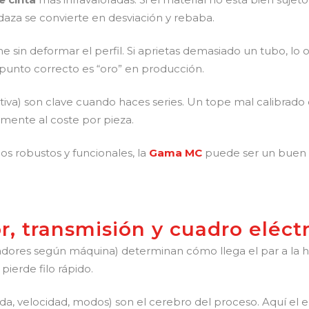
daza se convierte en desviación y rebaba.
 sin deformar el perfil. Si aprietas demasiado un tubo, lo ov
el punto correcto es “oro” en producción.
iva) son clave cuando haces series. Un tope mal calibrado co
amente al coste por pieza.
pos robustos y funcionales, la
Gama MC
puede ser un buen p
r, transmisión y cuadro eléct
iadores según máquina) determinan cómo llega el par a la hoj
 pierde filo rápido.
ada, velocidad, modos) son el cerebro del proceso. Aquí el er