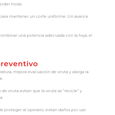
erder horas.
co para mantener un corte uniforme. Un avance
 combinar una potencia adecuada con la hoja, el
preventivo
atura, mejora evacuación de viruta y alarga la
e.
de viruta evitan que la viruta se “recicle” y
a.
e proteger al operario, evitan daños por uso