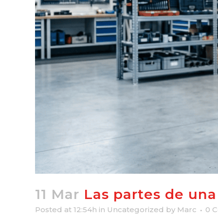
11 Mar
Las partes de una 
Posted at 12:54h
in
Uncategorized
by
Marc
0 