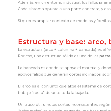
Además, en un entorno industrial, los fallos raram
Cada síntoma apunta a una parte concreta, y eso 
Si quieres ampliar contexto de modelos y famili
Estructura y base: arco
La estructura (arco + columna + bancada) es el “es
Por eso, una estructura sólida es una de las
parte
La bancada es donde se apoya el material y donde
apoyos falsos que generan cortes inclinados, sobr
El arco es el conjunto que aloja el sistema de cor
trabaje “recta” durante toda la bajada.
Un truco útil: si notas cortes inconsistentes segú
“hojas malas” solo están pagando una base mal a