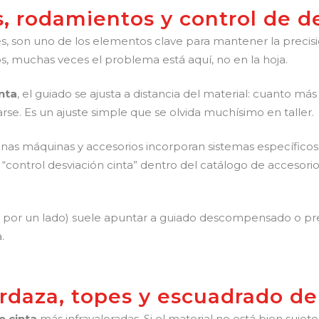
s, rodamientos y control de d
es, son uno de los elementos clave para mantener la precisi
s, muchas veces el problema está aquí, no en la hoja.
nta
, el guiado se ajusta a distancia del material: cuanto más
arse. Es un ajuste simple que se olvida muchísimo en taller.
gunas máquinas y accesorios incorporan sistemas específico
“control desviación cinta” dentro del catálogo de accesori
s por un lado) suele apuntar a guiado descompensado o pres
.
rdaza, topes y escuadrado de
e cinta
más infravaloradas. Si el material no está bien suje