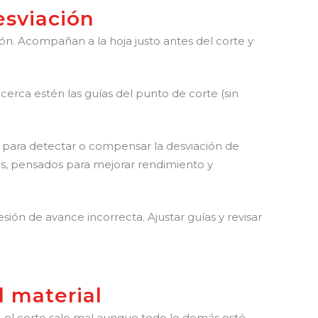
esviación
ón. Acompañan a la hoja justo antes del corte y
 cerca estén las guías del punto de corte (sin
s para detectar o compensar la desviación de
os, pensados para mejorar rendimiento y
ión de avance incorrecta. Ajustar guías y revisar
l material
to, el corte sale mal aunque todo lo demás esté